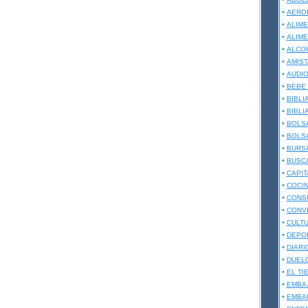
•
AERO
•
ALIME
•
ALIME
•
ALCO
•
AMIST
•
AUDIO
•
BEBE
•
BIBLI
•
BIBLI
•
BOLS
•
BOLSA
•
BURSÁ
•
BUSC
•
CAPIT
•
COCI
•
CONS
•
CONV
•
CULT
•
DEPO
•
DIARI
•
DUEL
•
EL TI
•
EMBA
•
EMBA