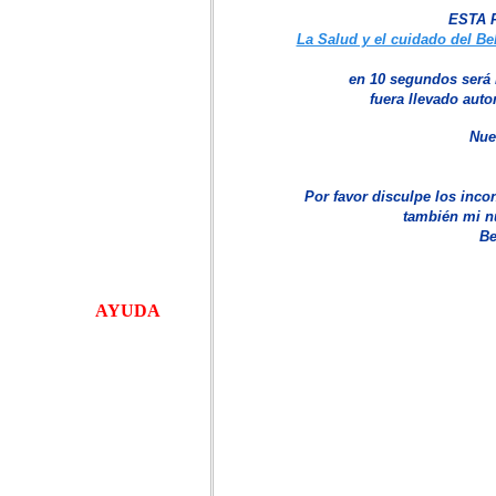
si retuvo el Java.
ESTA 
Si lo retuvo aparecerá
La Salud y el cuidado del B
un escudito amarillo o
en letras dirá autorizar
en 1
0
segundos será 
. Depende de la
fuera llevado auto
versión del navegador
Permitiendo el Java
Nue
podrá ver el menú de
la izquierda, escuchar
la música de la pagina,
Por favor
disculpe los inco
ver el reloj, la fecha y
también mi 
el Flash de arriba.
Be
Para mas detalles vea:
AYUDA