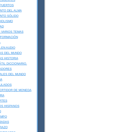
PUERTOS
NTO DEL ALMA
NTO SÓLIDO
HOLISMO
AD
 VARIOS TEMAS
 FORMACIÓN
A
A EN AUDIO
AS DEL MUNDO
S HISTORIA
TIL DICCIONARIO.
ADORES
ALES DEL MUNDO
NA
ULADOS
ERTIDOR DE MONEDA
URA
RTES
OS HISPANOS
O
EMPO
JADAS
RAZO