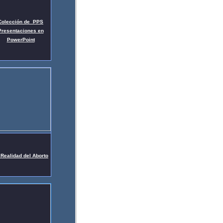
Colección de PPS
Presentaciones en
PowerPoint
 Realidad del Aborto