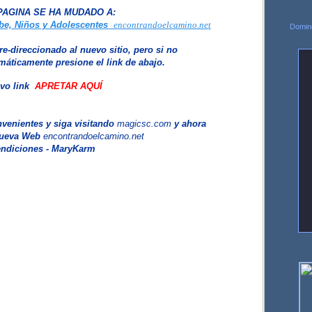
PAGINA SE HA MUDADO A
:
ebe, Niños y Adolescentes
encontrandoelcamino.net
Doming
re-direccionado
al nuevo sitio
, pero si no
máticamente presione el link de abajo
.
vo link
APRETAR AQUÍ
nvenientes y siga visitando
magicsc.com
y ahora
nueva Web
encontrandoelcamino.net
ndiciones - MaryKarm