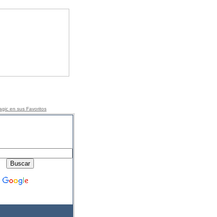
gic en sus Favorito
s