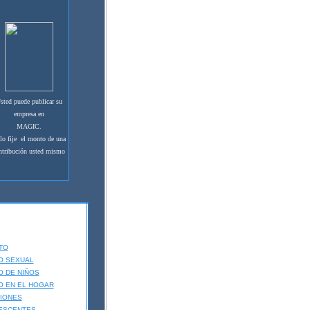
sted puede publicar su
empresa en
MAGIC.
lo fije el monto de una
ntribución usted mismo
TO
O SEXUAL
 DE NIÑOS
O EN EL HOGAR
IONES
ESCENTES