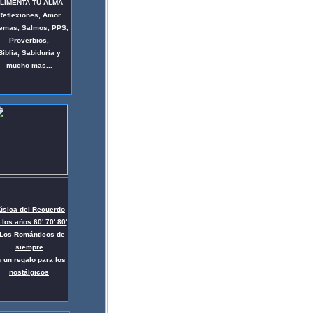
LIMENTA TU ALMA
Reflexiones, Amor
emas, Salmos, PPS,
Proverbios,
Biblia,
Sabiduría y
mucho mas..
.
úsica del Recuerdo
 los años 60' 70' 80'
 Los Románticos de
siempre
 un regalo para los
nostálgicos