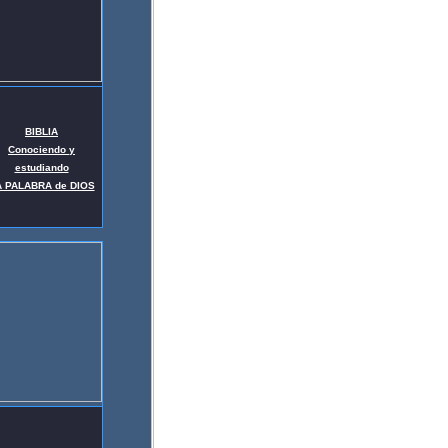
BIBLIA
Conociendo y
estudiando
A PALABRA de DIOS