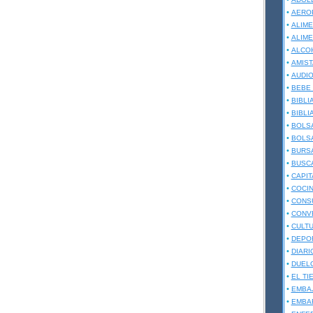
•
AERO
•
ALIME
•
ALIME
•
ALCO
•
AMIST
•
AUDIO
•
BEBE
•
BIBLI
•
BIBLI
•
BOLS
•
BOLSA
•
BURSÁ
•
BUSC
•
CAPIT
•
COCI
•
CONS
•
CONV
•
CULT
•
DEPO
•
DIARI
•
DUEL
•
EL TI
•
EMBA
•
EMBA