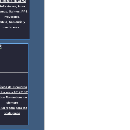
LIMENTA TU ALMA
Reflexiones, Amor
emas, Salmos, PPS,
Proverbios,
Biblia,
Sabiduría y
mucho mas..
.
úsica del Recuerdo
 los años 60' 70' 80'
 Los Románticos de
siempre
 un regalo para los
nostálgicos