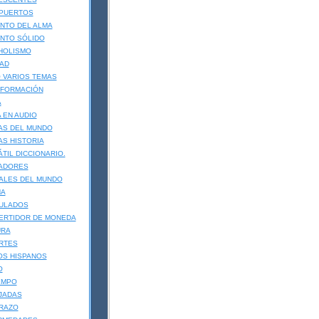
PUERTOS
NTO DEL ALMA
NTO SÓLIDO
HOLISMO
AD
 VARIOS TEMAS
 FORMACIÓN
A
A EN AUDIO
AS DEL MUNDO
S HISTORIA
TIL DICCIONARIO.
ADORES
ALES DEL MUNDO
NA
ULADOS
ERTIDOR DE MONEDA
URA
RTES
OS HISPANOS
O
EMPO
JADAS
RAZO