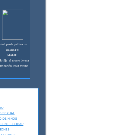
sted puede publicar su
empresa en
MAGIC.
lo fije el monto de una
ntribución usted mismo
TO
O SEXUAL
 DE NIÑOS
O EN EL HOGAR
IONES
ESCENTES