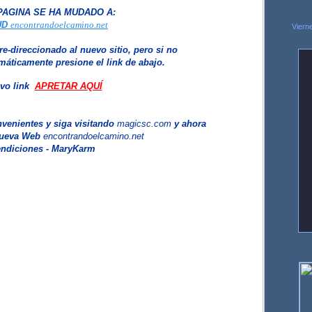
PAGINA SE HA MUDADO A
:
UD
encontrandoelcamino.net
Viern
re-direccionado
al nuevo sitio
, pero si no
máticamente presione el link de abajo
.
vo link
APRETAR AQUÍ
nvenientes y siga visitando
magicsc.com
y ahora
nueva Web
encontrandoelcamino.net
ndiciones - MaryKarm