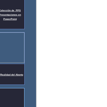
Colección de PPS
Presentaciones en
PowerPoint
 Realidad del Aborto