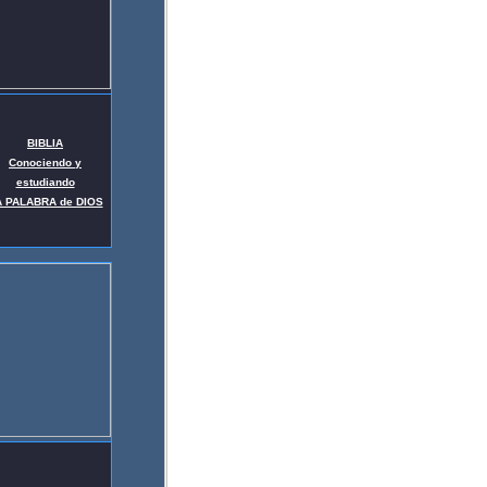
BIBLIA
Conociendo y
estudiando
A PALABRA de DIOS