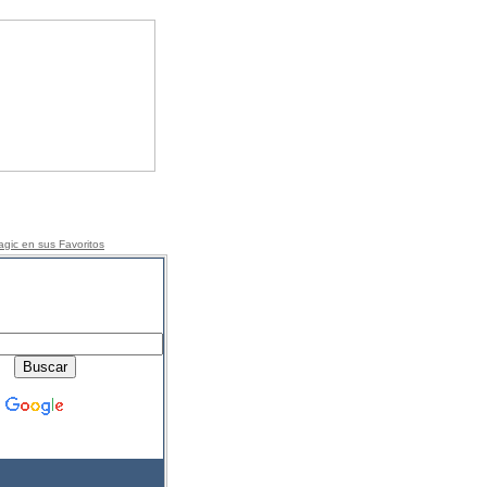
gic en sus Favorito
s