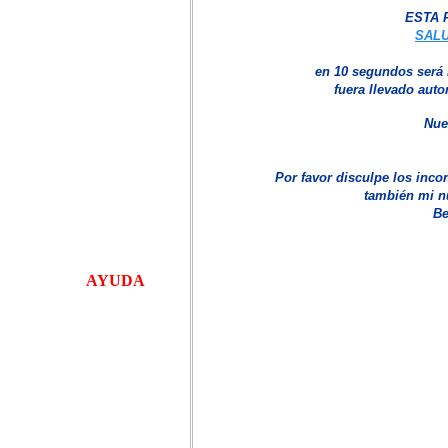
si retuvo el Java.
ESTA 
Si lo retuvo aparecerá
SAL
un escudito amarillo o
en letras dirá autorizar
en 1
0
segundos será 
. Depende de la
fuera llevado auto
versión del navegador
Permitiendo el Java
Nue
podrá ver el menú de
la izquierda, escuchar
la música de la pagina,
Por favor
disculpe los inco
ver el reloj, la fecha y
también mi 
el Flash de arriba.
Be
Para mas detalles vea:
AYUDA