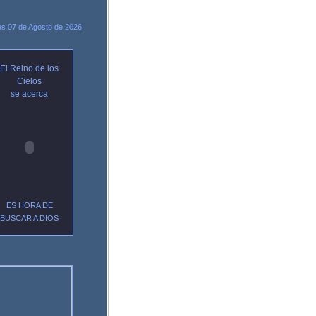
es 07 de Agosto de 2026
El Reino de los
Cielos
se acerca
ES HORA DE
BUSCAR A
DIOS